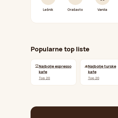
Lešnik
Orašasto
Vanila
Popularne top liste
🏆
🫖
Najbolje espresso
Najbolje turske
kafe
kafe
Top 20
Top 20