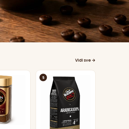
Vidi sve →
5