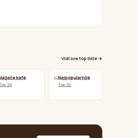
Vidi sve top liste →
📈
Najjače kafe
Najpopularnije
Top 20
Top 20