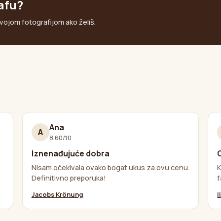
kafu?
tvojom fotografijom ako želiš.
Ana
A
8.60/10
Iznenađujuće dobra
Nisam očekivala ovako bogat ukus za ovu cenu.
K
Definitivno preporuka!
f
Jacobs Krönung
i