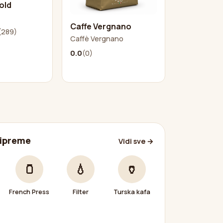
old
Caffe Vergnano
(289)
Caffè Vergnano
0.0
(0)
ripreme
Vidi sve →
🫙
💧
🏺
French Press
Filter
Turska kafa