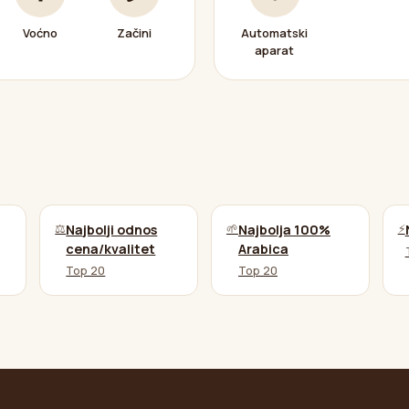
Voćno
Začini
Automatski
aparat
⚖️
🌱
⚡
Najbolji odnos
Najbolja 100%
cena/kvalitet
Arabica
Top 20
Top 20