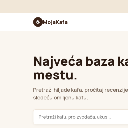
MojaKafa
☕
Najveća baza k
mestu.
Pretraži hiljade kafa, pročitaj recenzij
sledeću omiljenu kafu.