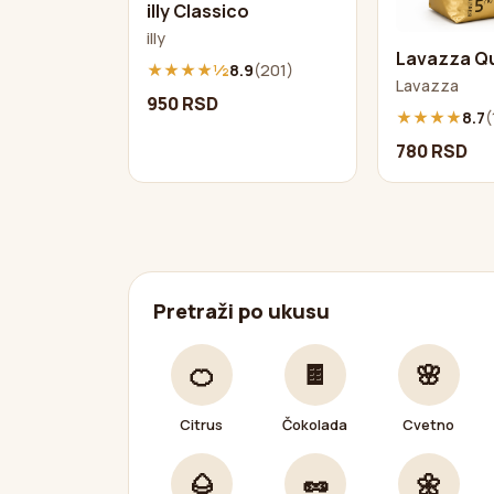
illy Classico
illy
Lavazza Qu
★★★★½
8.9
(201)
Lavazza
950 RSD
★★★★
8.7
(
780 RSD
Pretraži po ukusu
🍊
🍫
🌸
Citrus
Čokolada
Cvetno
🌰
🥜
🌼