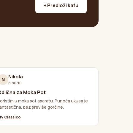
+ Predloži kafu
Nikola
N
8.80/10
Odlična za Moka Pot
oristim u moka pot aparatu. Punoća ukusa je
antastična, bez previše gorčine.
lly Classico