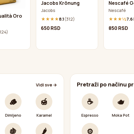
Jacobs Krönung
Nescafé G
Jacobs
Nescafé
alità Oro
★★★★
8.1
(312)
★★★½
7.6
650 RSD
850 RSD
124)
Pretraži po načinu p
Vidi sve →
🪵
🍯
☕
🫖
Dimljeno
Karamel
Espresso
Moka Pot
🍇
🌶️
⚙️