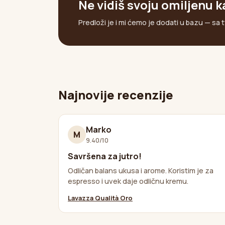
Ne vidiš svoju omiljenu 
Predloži je i mi ćemo je dodati u bazu — sa 
Najnovije recenzije
Marko
M
9.40/10
Savršena za jutro!
Odličan balans ukusa i arome. Koristim je za
espresso i uvek daje odličnu kremu.
Lavazza Qualità Oro