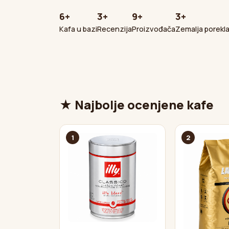
6+
3+
9+
3+
Kafa u bazi
Recenzija
Proizvođača
Zemalja porekl
★ Najbolje ocenjene kafe
1
2