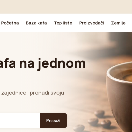
Početna
Baza kafa
Top liste
Proizvođači
Zemlje
afa na jednom
e zajednice i pronađi svoju
Pretraži