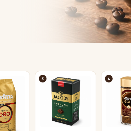
a
3
4